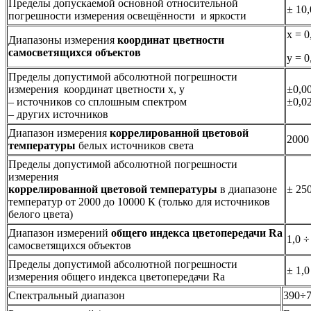
Пределы допускаемой основной относительной
± 10
погрешности измерения освещённости и яркости
x = 0
Диапазоны измерения
координат
цветности
самосветящихся объектов
y = 0
Пределы допустимой абсолютной погрешности
измерения координат цветности x, y
±0,0
– источников со сплошным спектром
±0,0
– других источников
Диапазон измерения
коррелированной цветовой
2000
температуры
белых источников света
Пределы допустимой абсолютной погрешности
измерения
коррелированной цветовой температуры
в диапазоне
± 25
температур от 2000 до 10000 К (только для источников
белого цвета)
Диапазон измерений
общего индекса цветопередачи
Ra
1,0 ÷
самосветящихся объектов
Пределы допустимой абсолютной погрешности
± 1,
измерения общего индекса цветопередачи Ra
Спектральный диапазон
390÷7