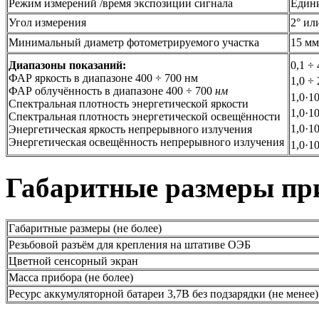
Режим измерений /время экспозиции сигнала
Едини
Угол измерения
2° ил
Минимальный диаметр фотометрируемого участка
15 мм
Диапазоны показаний:
0,1 ÷
ФАР яркость в диапазоне 400 ÷ 700 нм
1,0 ÷
ФАР облучённость в диапазоне 400 ÷ 700
нм
1,0·1
Спектральная плотность энергетической яркости
1,0·1
Спектральная плотность энергетической освещённости
1,0·1
Энергетическая яркость непрерывного излучения
Энергетическая освещённость непрерывного излучения
1,0·1
Габаритные размеры пр
Габаритные размеры (не более)
Резьбовой разъём для крепления на штативе ОЭБ
Цветной сенсорный экран
Масса прибора (не более)
Ресурс аккумуляторной батареи 3,7В без подзарядки (не менее)