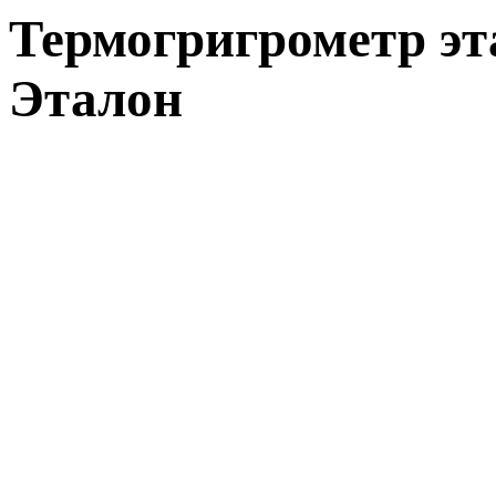
Термогригрометр э
Эталон