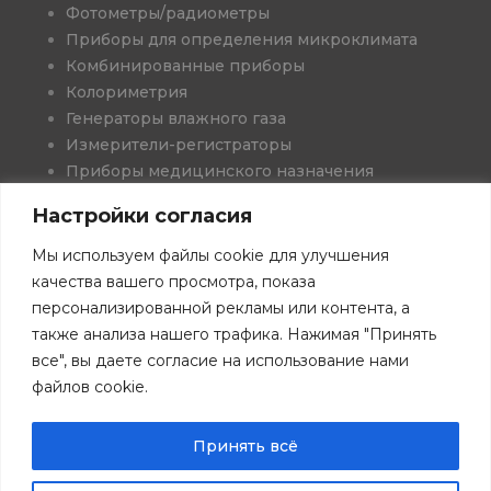
Фотометры/радиометры
Приборы для определения микроклимата
Комбинированные приборы
Колориметрия
Генераторы влажного газа
Измерители-регистраторы
Приборы медицинского назначения
Проекты и решения
Настройки согласия
Программное обеспечение
Книги
Мы используем файлы cookie для улучшения
Скачать каталоги
качества вашего просмотра, показа
персонализированной рекламы или контента, а
также анализа нашего трафика. Нажимая "Принять
все", вы даете согласие на использование нами
файлов cookie.
©Все права защищены. 2026 г. ООО "НТП ТКА".
Политика
конфиденциальности.
Сайт tkaspb.ru носит исключительно информационный
Принять всё
характер и не является публичной офертой. Разработка
сайта "Косатка Маркетинг"