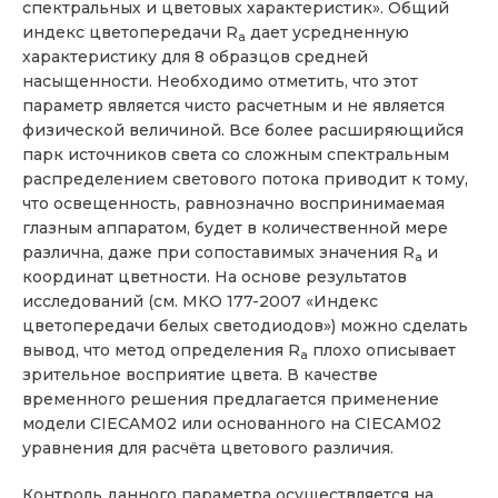
спектральных и цветовых характеристик». Общий
индекс цветопередачи R
дает усредненную
a
характеристику для 8 образцов средней
насыщенности. Необходимо отметить, что этот
параметр является чисто расчетным и не является
физической величиной. Все более расширяющийся
парк источников света со сложным спектральным
распределением светового потока приводит к тому,
что освещенность, равнозначно воспринимаемая
глазным аппаратом, будет в количественной мере
различна, даже при сопоставимых значения R
и
a
координат цветности. На основе результатов
исследований (см. МКО 177-2007 «Индекс
цветопередачи белых светодиодов») можно сделать
вывод, что метод определения R
плохо описывает
a
зрительное восприятие цвета. В качестве
временного решения предлагается применение
модели CIECAM02 или основанного на CIECAM02
уравнения для расчёта цветового различия.
Контроль данного параметра осуществляется на