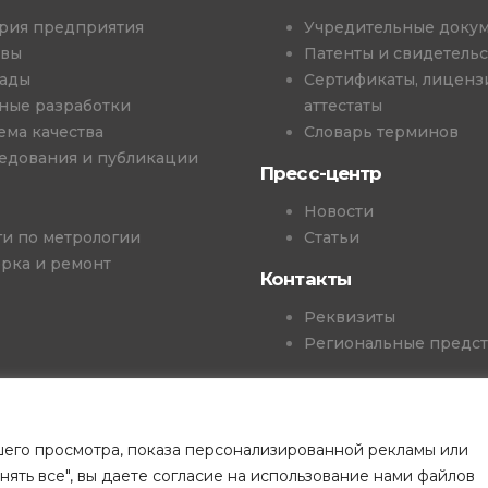
рия предприятия
Учредительные доку
ывы
Патенты и свидетельс
ады
Сертификаты, лиценз
ные разработки
аттестаты
ема качества
Словарь терминов
едования и публикации
Пресс-центр
Новости
ги по метрологии
Статьи
рка и ремонт
Контакты
Реквизиты
Региональные предст
шего просмотра, показа персонализированной рекламы или
 2026 г. ООО "НТП ТКА".
Политика конфиденциальности.
нять все", вы даете согласие на использование нами файлов
ый характер и не является публичной офертой. Разработка сайта 