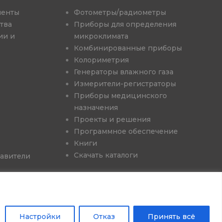
менты
Фотометры/радиометры
тва
Приборы для определения
ии и
микроклимата
Комбинированные приборы
Колориметрия
Генераторы влажного газа
Измерители-регистраторы
Приборы медицинского
назначения
Проекты и решения
Программное обеспечение
Книги
Скачать каталоги
авители
Настройки
Отказ
Принять всё
"Косатка Маркетинг"