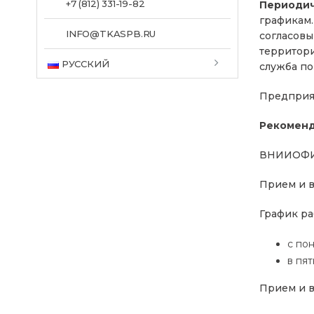
+7 (812) 331-19-82
Периодич
графикам.
INFO@TKASPB.RU
согласовы
территори
РУССКИЙ
служба по
Предприя
Рекоменд
ВНИИОФИ г.
Прием и в
График ра
с пон
в пят
Прием и в