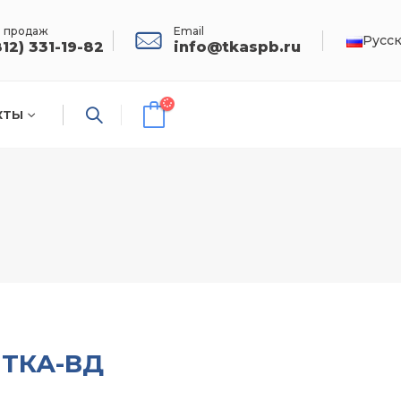
 продаж
Email
Русс
812) 331-19-82
info@tkaspb.ru
КТЫ
 ТКА-ВД