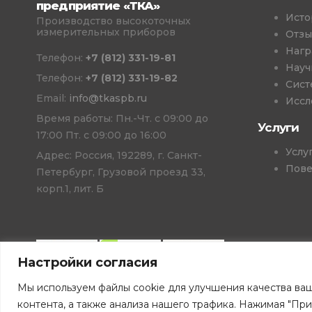
предприятие «ТКА»
Исто
Производство высокоточных
измерительных приборов
Отз
Нагр
Телефон:
+7 (812) 331-19-81
Науч
Телефон:
+7 (812) 331-19-82
Сист
Email:
info@tkaspb.ru
Иссл
Время работы: Пн.-Чт. с 09:00 до
Услуги
17:00 Пт. с 09:00 до 16:00
Услу
Адрес: Россия, 192289, г. Санкт-
Пове
Петербург, Грузовой проезд 33,
корп.1, лит. Б
Настройки согласия
Мы используем файлы cookie для улучшения качества ва
©Все права защищены.
контента, а также анализа нашего трафика. Нажимая "При
Сайт tkaspb.ru носит исключительно информационн