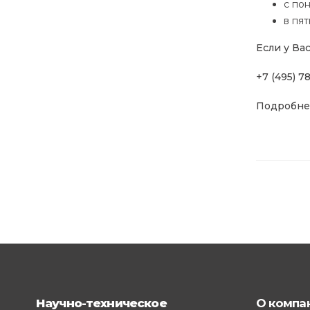
с пон
в пят
Если у Ва
+7 (495) 78
Подробнее
Научно-техническое
О компа