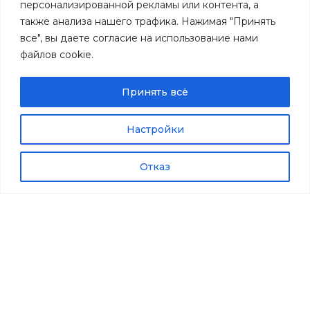
персонализированной рекламы или контента, а
Пресс-центр
также анализа нашего трафика. Нажимая "Принять
все", вы даете согласие на использование нами
Новости
файлов cookie.
Статьи
Контакты
Принять всё
Реквизиты
Региональные представители
Настройки
Продукция
Отказ
Фотометры/радиометры
Приборы для определения микроклимата
Комбинированные приборы
Колориметрия
Генераторы влажного газа
Измерители-регистраторы
Приборы медицинского назначения
Проекты и решения