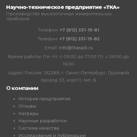
Научно-техническое предприятие «ТКА»
Производство высокоточных измерительных
приборов
Телефон:
+7 (812) 331-19-81
Телефон:
+7 (812) 331-19-82
Email:
info@tkaspb.ru
Время работы: Пн.-Чт. с 09:00 до 17:00 Пт. с 09:00 до
16:00
Адрес: Россия, 192289, г. Санкт-Петербург, Грузовой
проезд 33, корп.1, лит. Б
О компании
История предприятия
Отзывы
Награды
Научные разработки
Система качества
Исследования и публикации