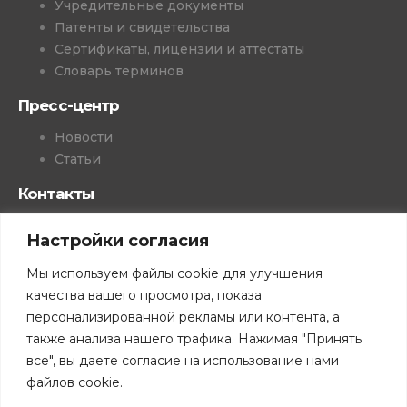
Учредительные документы
Патенты и свидетельства
Сертификаты, лицензии и аттестаты
Словарь терминов
Пресс-центр
Новости
Статьи
Контакты
Реквизиты
Настройки согласия
Региональные представители
Мы используем файлы cookie для улучшения
Продукция
качества вашего просмотра, показа
Фотометры/радиометры
персонализированной рекламы или контента, а
Приборы для определения микроклимата
также анализа нашего трафика. Нажимая "Принять
Комбинированные приборы
все", вы даете согласие на использование нами
Колориметрия
файлов cookie.
Генераторы влажного газа