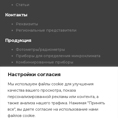
Статьи
Контакты
Реквизиты
Региональные представители
Продукция
Фотометры/радиометры
Приборы для определения микроклимата
Комбинированные приборы
Колориметрия
Настройки согласия
Генераторы влажного газа
Измерители-регистраторы
Мы используем файлы cookie для улучшения
Приборы медицинского назначения
качества вашего просмотра, показа
Проекты и решения
персонализированной рекламы или контента, а
Программное обеспечение
также анализа нашего трафика. Нажимая "Принять
Книги
все", вы даете согласие на использование нами
Скачать каталоги
файлов cookie.