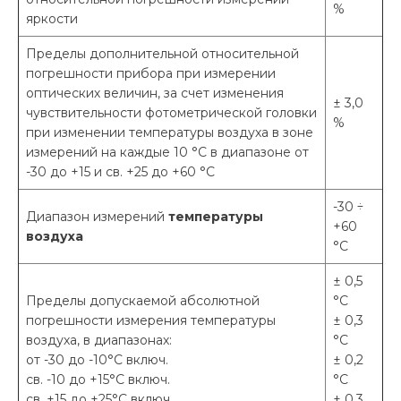
%
яркости
Пределы дополнительной относительной
погрешности прибора при измерении
оптических величин, за счет изменения
± 3,0
чувствительности фотометрической головки
%
при изменении температуры воздуха в зоне
измерений на каждые 10 °С в диапазоне от
-30 до +15 и св. +25 до +60 °С
-30 ÷
Диапазон измерений
температуры
+60
воздуха
°С
± 0,5
Пределы допускаемой абсолютной
°С
погрешности измерения температуры
± 0,3
воздуха, в диапазонах:
°С
от -30 до -10°С включ.
± 0,2
св. -10 до +15°С включ.
°С
св. +15 до +25°С включ.
± 0,3