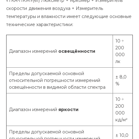
«ТКА-ПКМ»(61) Люксметр + Яркомер + Измеритель
скорости движения воздуха + Измеритель
температуры и влажности имеет следующие основные
технические характеристики:
10 ÷
200
Диапазон измерений
освещённости
000
лк
Пределы допускаемой основной
± 8,0
относительной погрешности измерений
%
освещённости в видимой области спектра
10 ÷
200
Диапазон измерений
яркости
000
кд/м²
Пределы допускаемой основной
± 10,0
относительной погрешности измерений