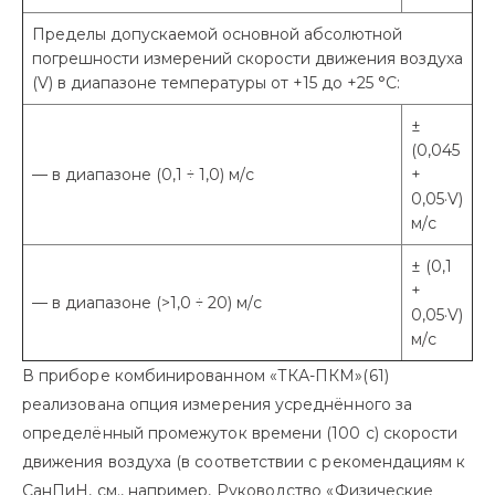
Пределы допускаемой основной абсолютной
погрешности измерений скорости движения воздуха
(V) в диапазоне температуры от +15 до +25 °С:
±
(0,045
— в диапазоне (0,1 ÷ 1,0) м/с
+
0,05·V)
м/с
± (0,1
+
— в диапазоне (>1,0 ÷ 20) м/с
0,05·V)
м/с
В приборе комбинированном «ТКА-ПКМ»(61)
реализована опция измерения усреднённого за
определённый промежуток времени (100 с) скорости
движения воздуха (в соответствии с рекомендациям к
СанПиН, см., например, Руководство «Физические