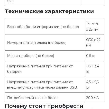
(К
)
п
Технические характеристики
135 х 70
Блок обработки информации (не более)
х 25 мм
Ø36 х 22
Измерительная голова (не более)
мм
Масса прибора (не более)
0,5 кг
Напряжение питания при питании от
1,8 ÷ 3,4
батареи
В
Напряжение питания при питании от
4,5 ÷ 5,5
внешнего источника через разъем USB
В
Потребляемый ток, не более
200 мА
Почему стоит приобрести