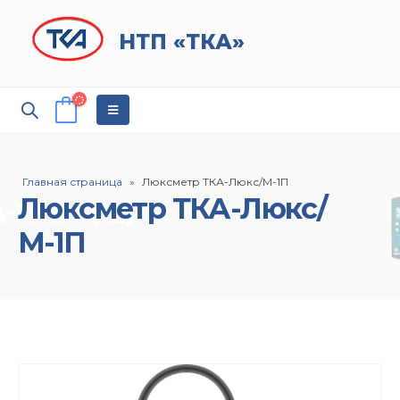
НТП «ТКА»
Главная страница
»
Люксметр ТКА-Люкс/М-1П
Люксметр ТКА-Люкс/
М-1П