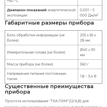
+60 °С
Диапазон показаний
энергетической
0,001 ÷ 5
2
экспозиции
000 Дж/м
Габаритные размеры прибора
Блок обработки информации (не
205 х 65 х
более)
28 мм
Ø40 х 30
Измерительная голова (не более)
мм
Масса прибора (не более)
360 г
Напряжение питания постоянным
1,8 ÷ 3,4 В
током
Существенные преимущества
прибора
Простота использования “ТКА-ПКМ”(12/А,В) для