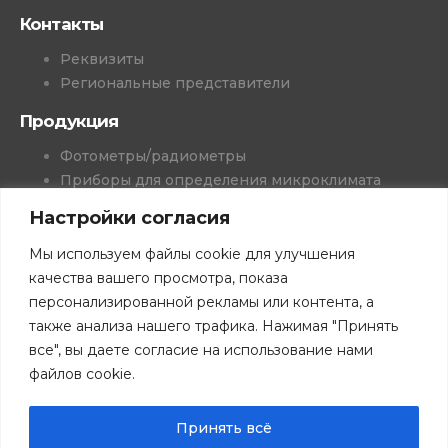
Контакты
Реквизиты
Региональные представители
Продукция
Фотометры/радиометры
Приборы для определения микроклимата
Комбинированные приборы
Настройки согласия
Колориметрия
Генераторы влажного газа
Мы используем файлы cookie для улучшения
Измерители-регистраторы
качества вашего просмотра, показа
Приборы медицинского назначения
персонализированной рекламы или контента, а
Проекты и решения
также анализа нашего трафика. Нажимая "Принять
Программное обеспечение
все", вы даете согласие на использование нами
Книги
файлов cookie.
Скачать каталоги
Принять всё