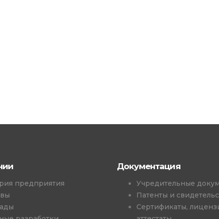
нии
Документация
рия предприятия
Учредительные доку
ывы
Патенты и свидетельс
ады
Сертификаты, лиценз
ные разработки
аттестаты