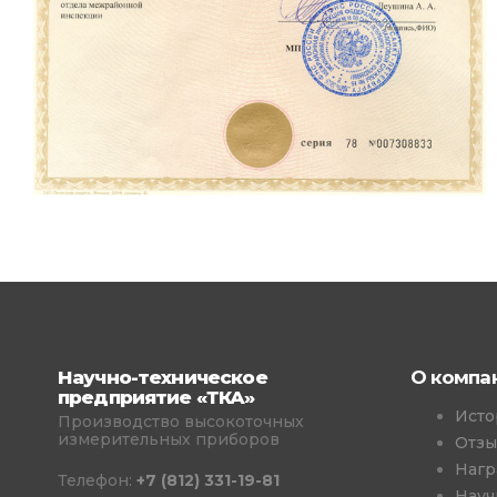
Научно-техническое
О компа
предприятие «ТКА»
Исто
Производство высокоточных
измерительных приборов
Отз
Нагр
Телефон:
+7 (812) 331-19-81
Науч