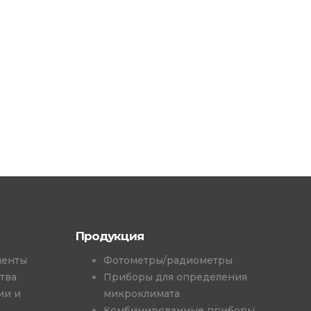
Продукция
менты
Фотометры/радиометры
тва
Приборы для определения
ии и
микроклимата
Комбинированные приборы