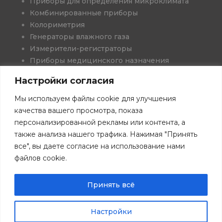
Приборы для определения микроклимата
Комбинированные приборы
Колориметрия
Генераторы влажного газа
Измерители-регистраторы
Приборы медицинского назначения
Проекты и решения
Настройки согласия
Программное обеспечение
Книги
Мы используем файлы cookie для улучшения
Скачать каталоги
качества вашего просмотра, показа
персонализированной рекламы или контента, а
также анализа нашего трафика. Нажимая "Принять
все", вы даете согласие на использование нами
файлов cookie.
©Все права защищены. 2026 г. ООО "НТП ТКА".
Политика
конфиденциальности.
Сайт tkaspb.ru носит исключительно информационный
Принять всё
характер и не является публичной офертой. Разработка
сайта "Косатка Маркетинг"
Настройки