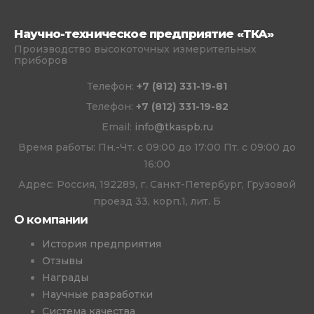
Научно-техническое предприятие «ТКА»
Производство высокоточных измерительных
приборов
Телефон:
+7 (812) 331-19-81
Телефон:
+7 (812) 331-19-82
Email:
info@tkaspb.ru
Время работы: Пн.-Чт. с 09:00 до 17:00 Пт. с 09:00 до
16:00
Адрес: Россия, 192289, г. Санкт-Петербург, Грузовой
проезд 33, корп.1, лит. Б
О компании
История предприятия
Отзывы
Награды
Научные разработки
Система качества