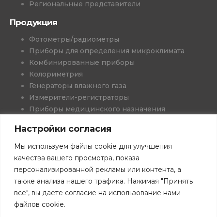
Региональные представители
Продукция
Фотометры/радиометры
Приборы для определения микроклимата
Комбинированные приборы
Колориметрия
Генераторы влажного газа
Измерители-регистраторы
Приборы медицинского назначения
Проекты и решения
Настройки согласия
Программное обеспечение
Книги
Мы используем файлы cookie для улучшения
Скачать каталоги
качества вашего просмотра, показа
персонализированной рекламы или контента, а
также анализа нашего трафика. Нажимая "Принять
все", вы даете согласие на использование нами
файлов cookie.
©Все права защищены. 2026 г. ООО "НТП ТКА".
Политика