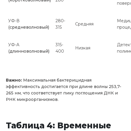
(коротковолновый)
280
повер
УФ-В
280-
Медиц
Средняя
(средневолновый)
315
проце
УФ-А
315-
Детек
Низкая
(длинноволновый)
400
полим
Важно:
Максимальная бактерицидная
эффективность достигается при длине волны 253,7-
265 нм, что соответствует пику поглощения ДНК и
РНК микроорганизмов.
Таблица 4: Временные