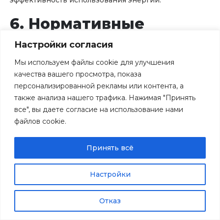
эффективность использования энергии.
6. Нормативные
требования и
Настройки согласия
стандарты
Мы используем файлы cookie для улучшения
качества вашего просмотра, показа
персонализированной рекламы или контента, а
Применение ультрафиолетового обеззараживания
также анализа нашего трафика. Нажимая "Принять
регламентируется рядом нормативных документов,
все", вы даете согласие на использование нами
устанавливающих требования к дозам облучения,
файлов cookie.
параметрам оборудования и методам контроля
эффективности.
Принять всё
Требования для
питьевой воды
Настройки
Отказ
Согласно действующим российским санитарным
нормам СанПиН 1.2.3685-21 «Гигиенические