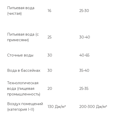
Питьевая вода
16
25-30
(чистая)
Питьевая вода (с
25
30-40
примесями)
Сточные воды
30
40-65
Вода в бассейнах
30
35-40
Технологическая
вода (пищевая
20
25-35
промышленность)
Воздух помещений
130 Дж/м³
200-300 Дж/м³
(категория I-II)