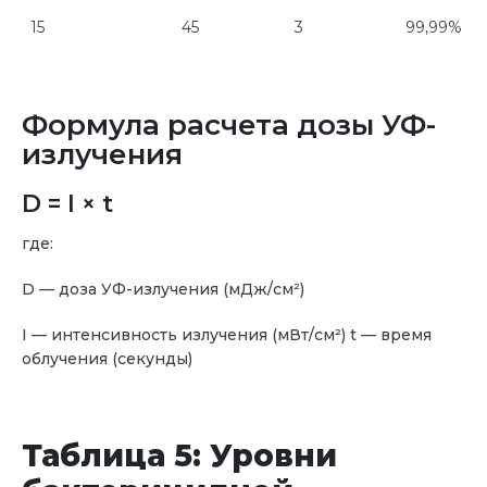
15
45
3
99,99%
Формула расчета дозы УФ-
излучения
D = I × t
где:
D — доза УФ-излучения (мДж/см²)
I — интенсивность излучения (мВт/см²) t — время
облучения (секунды)
Таблица 5: Уровни