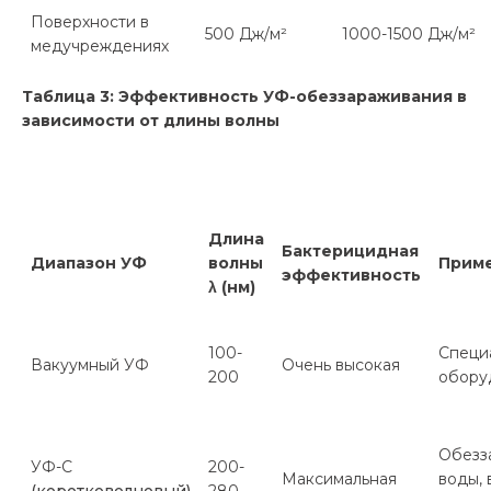
Поверхности в
500 Дж/м²
1000-1500 Дж/м²
медучреждениях
Т
аблица 3: Эффективность УФ-обеззараживания в
зависимости от длины волны
Длина
Бактерицидная
Диапазон УФ
волны
Прим
эффективность
λ
(нм)
100-
Специ
Вакуумный УФ
Очень высокая
200
обору
Обезз
УФ-С
200-
Максимальная
воды, 