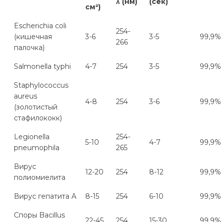
λ (нм)
(сек)
см²)
Escherichia coli
254-
(кишечная
3-6
3-5
99,9%
266
палочка)
Salmonella typhi
4-7
254
3-5
99,9%
Staphylococcus
aureus
4-8
254
3-6
99,9%
(золотистый
стафилококк)
Legionella
254-
5-10
4-7
99,9%
pneumophila
265
Вирус
12-20
254
8-12
99,9%
полиомиелита
Вирус гепатита А
8-15
254
6-10
99,9%
Споры Bacillus
22-45
254
15-30
99,9%