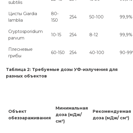
subtilis
Цисты Giardia
80-
254
50-100
99,9%
lamblia
150
Cryptosporidium
10-15
254
8-12
99,9%
parvum
Плесневые
60-150
254
40-100
90-9
грибы
Т
аблица 2: Требуемые дозы УФ-излучения для
разных объектов
Минимальная
Объект
Р
екомендуемая
доза (мДж/
обеззараживания
доза (мДж/
см²)
см²)