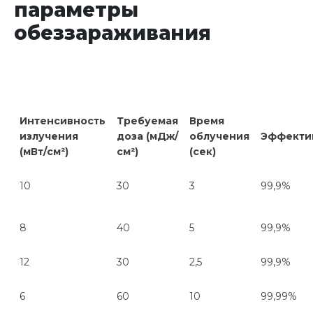
параметры
обеззараживания
Интенсивность
Т
ребуемая
Время
излучения
доза (мДж/
облучения
Эффекти
(мВт/см²)
см²)
(сек)
10
30
3
99,9%
8
40
5
99,9%
12
30
2,5
99,9%
6
60
10
99,99%