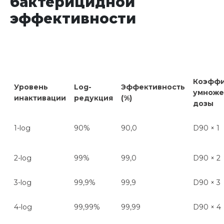
бактерицидной
эффективности
К
оэффи
У
ровень
Log-
Эффективность
умноже
инактивации
редукция
(%)
дозы
1-log
90%
90,0
D90 × 1
2-log
99%
99,0
D90 × 2
3-log
99,9%
99,9
D90 × 3
4-log
99,99%
99,99
D90 × 4